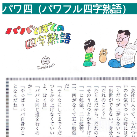
パワ四（パワフル四字熟語）